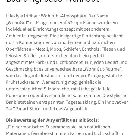
Lifestyle trifft auf Wohlfühl-Atmosphäre. Der Name
„WohnGut“ ist Programm. Auf 530 qm Fläche wurde ein
individuelles Einrichtungskonzept mit besonderem
Ambiente umgesetzt. Die einzigartige Einrichtung besticht
durch Kombinationen von modernen und natürlichen
Oberflächen – Metall, Moos, Schiefer, Echtholz, Fliesen und
feinsten Stoffe –, unterstrichen durch ein perfekt
abgestimmtes Farb- und Lichtkonzept. Für jeden Bedarf und
Geschmack gibt es unverwechselbare „WohnGut-Räume“,
wie das elegante Restaurant und der großzügig gestaltete
Frühstücksraum. Wer es ruhig mag, genießt die
unterschiedlichen Sitzbereiche, mit Liebe gestaltete
Ruhezonen oder das gemütliche Kaminzimmer. Die stylische
Bar bietet einen entspannten Tagesausklang. Ein innovativer
24/7 Smart Store rundet das Angebot ab.
Die Bewertung der Jury erfüllt uns mit Stolz:
„Ein harmonisches Zusammenspiel aus natürlichen
Materialien, fein abgestimmten Farben und Licht schafft in