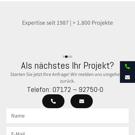
Für Sie vor Ort in der
Google Bewertung: 4,8
Expertise seit 1987 | > 1.800 Projekte
gesamten D-A-CH
Region
Als nächstes Ihr Projekt?
Starten Sie jetzt Ihre Anfrage! Wir melden uns umgehend
zurück.
Telefon:
07172 – 92750-0