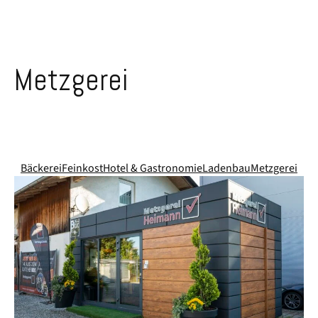
Metzgerei
Bäckerei
Feinkost
Hotel & Gastronomie
Ladenbau
Metzgerei