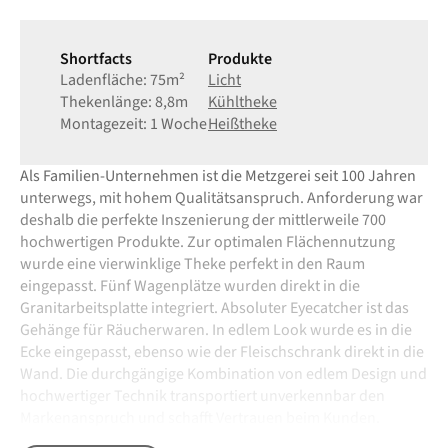
Shortfacts
Produkte
Ladenfläche: 75m²
Licht
Thekenlänge: 8,8m
Kühltheke
Montagezeit: 1 Woche
Heißtheke
Als Familien-Unternehmen ist die Metzgerei seit 100 Jahren
unterwegs, mit hohem Qualitätsanspruch. Anforderung war
deshalb die perfekte Inszenierung der mittlerweile 700
hochwertigen Produkte. Zur optimalen Flächennutzung
wurde eine vierwinklige Theke perfekt in den Raum
eingepasst. Fünf Wagenplätze wurden direkt in die
Granitarbeitsplatte integriert. Absoluter Eyecatcher ist das
Gehänge für Räucherwaren. In edlem Look wurde es in die
Ecke eingepasst, ebenso wie der Fleischschrank direkt in die
Wand. Die durchgängige Kombination von edlem Design und
hochwertiger Technik transportiert unverkennbar den
Markenanspruch und schafft Vertrauen beim Kunden.