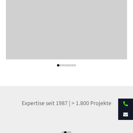
Google Bewertung: 4,8
Für Sie vor Ort in der
Expertise seit 1987 | > 1.800 Projekte
gesamten D-A-CH
Region