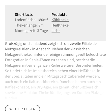
Shortfacts
Produkte
Ladenfläche: 180m²
Kühltheke
Thekenlänge: 8m
Heißtheke
Montagezeit: 3 Tage
Licht
Groß­zügig und ein­ladend zeigt sich die zweite Filiale der
Metzgerei Klenk in Ans­bach. Neben der klassi­schen
Metzgerei­theke, hinter der einige stimmungs­voll be­leuchtete
Foto­grafien in Sepia-Tönen zu sehen sind, be­sticht die
Metzgerei mit einer ganzen Reihe weiterer Besonderheiten.
So findet sich im Imbiss­be­reich neben einer Heiß­theke, in
der Speziali­täten und ein Mittags­tisch zu­be­reitet werden,
auch noch ein Kalt­snack­be­reich. Daneben haben auch ein
Kaffee­konzept, ein Dry-Ager, ein ge­mütlicher Sitz­be­reich
sowie eine Miniatur-Theke für die jüngsten Kunden Platz ge­
funden.
WEITER LESEN